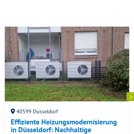
›
40599 Düsseldorf
Effiziente Heizungsmodernisierung
in Düsseldorf: Nachhaltige